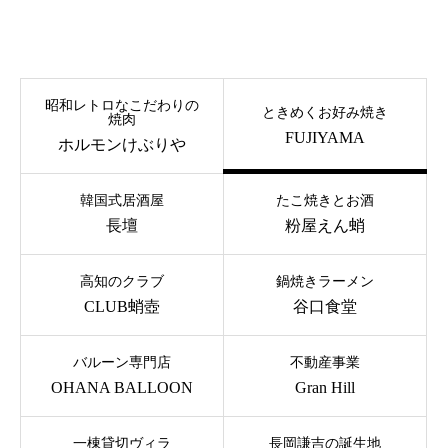
昭和レトロなこだわりの
ときめくお好み焼き
焼肉
FUJIYAMA
ホルモンけぶりや
韓国式居酒屋
たこ焼きとお酒
長壇
粉屋えん蛸
高知のクラブ
鍋焼きラーメン
CLUB蛸壺
谷口食堂
バルーン専門店
不動産事業
OHANA BALLOON
Gran Hill
一棟貸切ヴィラ
長岡謙吉の誕生地