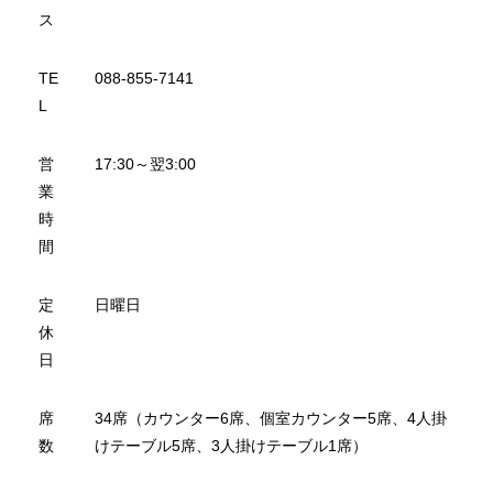
ス
TE
088-855-7141
L
営
17:30～翌3:00
業
時
間
定
日曜日
休
日
席
34席（カウンター6席、個室カウンター5席、4人掛
数
けテーブル5席、3人掛けテーブル1席）