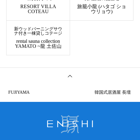
RESORT VILLA
旅籠小龍 (ハタゴ ショ
COTEAU
ウリョウ)
新ウッドバーニングサウ
ナ付き一棟貸しコテージ
rental sauna collection
YAMATO ~龍 土佐山
FUJIYAMA
韓国式居酒屋 長壇